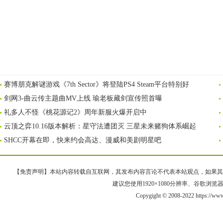
赛博朋克解谜游戏《7th Sector》将登陆PS4 Steam平台特别好
剑网3-曲云传主题曲MV上线 瑜老板藏剑宣传照首曝
礼多人不怪《桃花源记2》周年新服火爆开启中
云顶之弈10.16版本解析：星守法遭团灭 三星未来赌狗体系崛起
SHCC开幕在即，快来约会高达、漫威和美剧明星吧
【免责声明】本站内容转载自互联网，其发布内容言论不代表本站观点，如果其链接、
建议您使用1920×1080分辨率、谷歌浏览器Goo
Copygight © 2008-2022 https://w