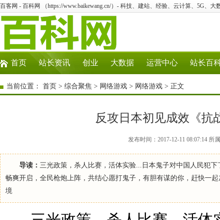
百客网 - 百科网 （https://www.baikewang.cn/）- 科技、建站、经验、云计算、5G、
首页
站长资讯
创业
大数据
运营中心
站长百
当前位置：
首页
>
综合聚焦
>
网络游戏
>
网络游戏
> 正文
反攻日本初见成效《抗
发布时间：2017-12-11 08:07
导读：
三光政策，杀人比赛，活体实验...日本鬼子对中国人民犯
畅爽开启，全民枪炮上阵，共结心愿打鬼子，有胆有谋的你，赶快一起加入
境