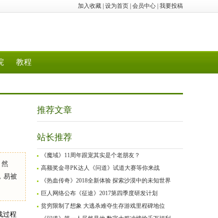
加入收藏
|
设为首页
|
会员中心
|
我要投稿
院
教程
推荐文章
站长推荐
《魔域》11周年跟宠其实是个老朋友？
。然
高额奖金寻PK达人《问道》试道大赛等你来战
，易被
《热血传奇》2018全新体验 探索沙漠中的未知世界
巨人网络公布《征途》2017第四季度研发计划
贫穷限制了想象 大逃杀难夺生存游戏里程碑地位
战过程