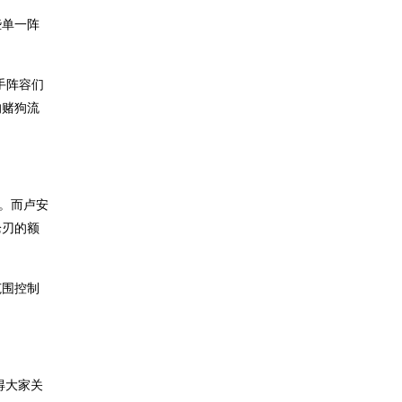
些单一阵
手阵容们
的赌狗流
。而卢安
枪刃的额
范围控制
得大家关