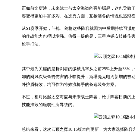
正如前文所述，未来战士与太空海盗的强势崛起，这也导致
容变得更加丰富多彩。在选秀方面，互抢装备的情况也逐渐
从S1赛季开始，斗枪、剑枪这些阵容就因为中后期持续可溅射
的作战能力也得以增强。值得一提的是，三星卢锡安技能伤害，
枪手打法。
其中最为关键的是折剑者的缴械几率从之前25%上升至33
娜的飓风次级弩箭伤害的小幅提升，斯塔缇克电刃新增的被动
外护盾特效，均可作为特效流枪手的备选装备方案。
不过，相对比起太空海盗与未来战士阵容，枪手阵容目前的
技能摧毁的脆弱性所导致的。
总结来看，这次云顶之弈10.16版本的更新，为大家选择阵