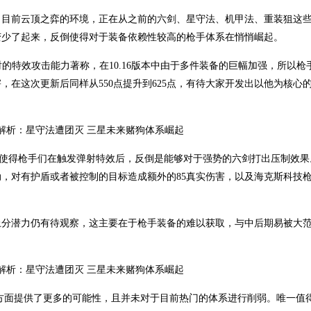
了目前云顶之弈的环境，正在从之前的六剑、星守法、机甲法、重装狙这
变少了起来，反倒使得对于装备依赖性较高的枪手体系在悄悄崛起。
的特效攻击能力著称，在10.16版本中由于多件装备的巨幅加强，所以枪
在这次更新后同样从550点提升到625点，有待大家开发出以他为核心
%，使得枪手们在触发弹射特效后，反倒是能够对于强势的六剑打出压制效果
，对有护盾或者被控制的目标造成额外的85真实伤害，以及海克斯科技
上分潜力仍有待观察，这主要在于枪手装备的难以获取，与中后期易被大
容方面提供了更多的可能性，且并未对于目前热门的体系进行削弱。唯一值