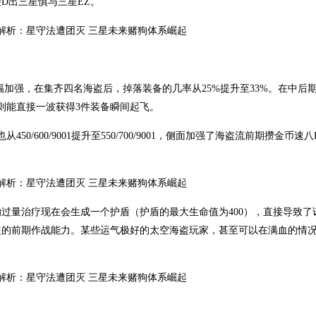
D出三星慎与三星EZ。
幅加强，在集齐四名海盗后，掉落装备的几率从25%提升至33%。在中后
则能直接一波获得3件装备瞬间起飞。
/600/9001提升至550/700/9001，侧面加强了海盗流前期攒金币速
过量治疗现在会生成一个护盾（护盾的最大生命值为400），直接导致了
盗的前期作战能力。某些运气极好的太空海盗玩家，甚至可以在满血的情