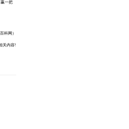
荐赢一把
 百科网）
相关内容!