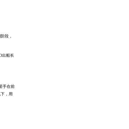
期阶段，
八D出船长
诺手在前
况下，用