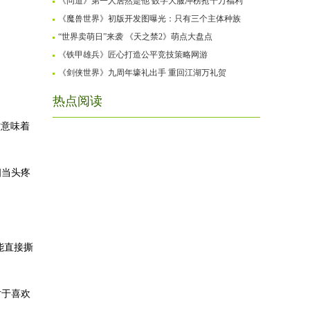
《问道》第一人居然是他 数字大服冲榜抢千万福利
《魔兽世界》初版开发图曝光：只有三个主体种族
“世界卖萌日”来袭 《天之禁2》萌点大盘点
《铁甲雄兵》匠心打造公平竞技策略网游
《剑侠世界》九周年壕礼出手 重回江湖万礼贺
热点阅读
这意味着
相当头疼
能直接撕
对于喜欢