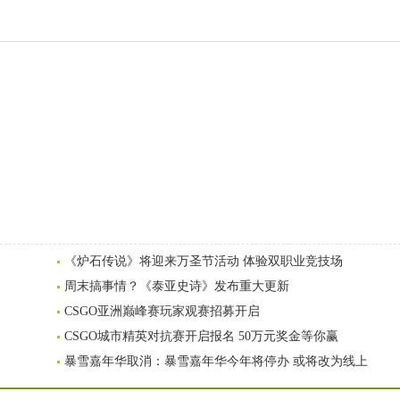
《炉石传说》将迎来万圣节活动 体验双职业竞技场
周末搞事情？《泰亚史诗》发布重大更新
CSGO亚洲巅峰赛玩家观赛招募开启
CSGO城市精英对抗赛开启报名 50万元奖金等你赢
暴雪嘉年华取消：暴雪嘉年华今年将停办 或将改为线上