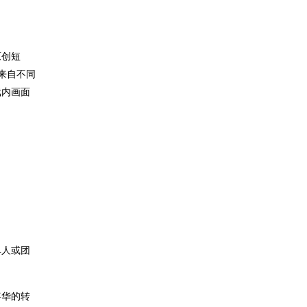
原创短
来自不同
戏内画面
单人或团
年华的转