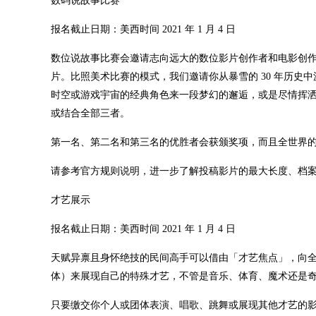
数码说故事比赛
报名截止日期：美西时间 2021 年 1 月 4 日
数位说故事比赛会邀请志向远大的数位影片创作者和电影创
片。比照美术比赛的模式，我们邀请你从暴雪的 30 年历
时空或游戏宇宙的经典角色来一段梦幻的邂逅，或是尽情挥
或结合全部三者。
第一名、第二名和第三名的优胜者会获颁奖项，而且全世界
请参考官方规则说明，进一步了解投稿影片的最大长度、档
才艺展示
报名截止日期：美西时间 2021 年 1 月 4 日
天赋异禀且身怀绝技的民间高手可以借由「才艺焦点」，向
体）来展现自己的特殊才艺，不管是音乐、体育、魔术还是
只要缴交你个人或团体表演、唱歌、跳舞或展现其他才艺的