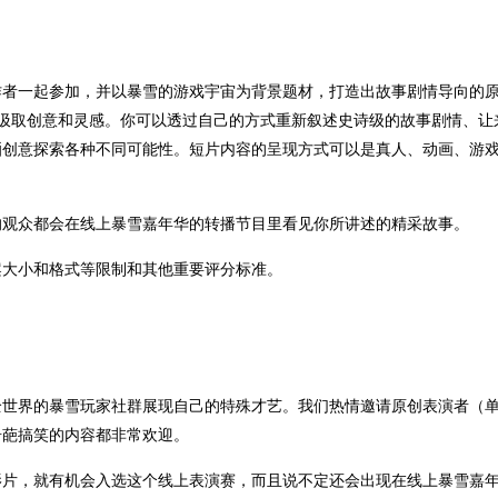
作者一起参加，并以暴雪的游戏宇宙为背景题材，打造出故事剧情导向的
史中汲取创意和灵感。你可以透过自己的方式重新叙述史诗级的故事剧情、让
洒创意探索各种不同可能性。短片内容的呈现方式可以是真人、动画、游
的观众都会在线上暴雪嘉年华的转播节目里看见你所讲述的精采故事。
案大小和格式等限制和其他重要评分标准。
全世界的暴雪玩家社群展现自己的特殊才艺。我们热情邀请原创表演者（
奇葩搞笑的内容都非常欢迎。
影片，就有机会入选这个线上表演赛，而且说不定还会出现在线上暴雪嘉