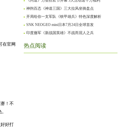
《问道》万圣狂欢节开幕 3大活动送千万福利
神驹百态《神道三国》三大拉风坐骑盘点
开局给你一支军队《铁甲雄兵》特色深度解析
SNK NEOGEO mini日本7月24日全球首发
印度撤军《新战国英雄》不战而屈人之兵
情可在官网
热点阅读
演赛！不
色。
孩好好打