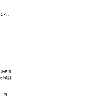
中公布。
、还是描
此为题材
过下方