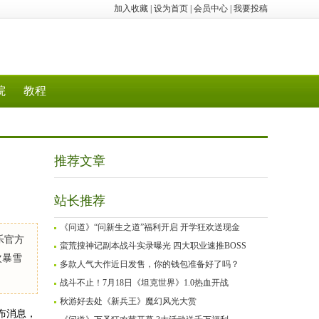
加入收藏
|
设为首页
|
会员中心
|
我要投稿
院
教程
推荐文章
站长推荐
《问道》“问新生之道”福利开启 开学狂欢送现金
乐官方
蛮荒搜神记副本战斗实录曝光 四大职业速推BOSS
次暴雪
多款人气大作近日发售，你的钱包准备好了吗？
战斗不止！7月18日《坦克世界》1.0热血开战
秋游好去处《新兵王》魔幻风光大赏
布消息，