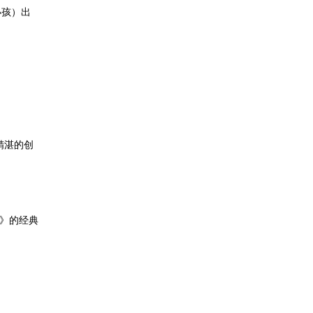
小孩）出
精湛的创
霸》的经典