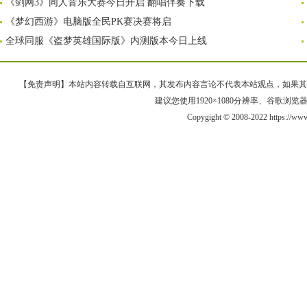
《剑网3》同人音乐大赛今日开启 翻唱伴奏下载
《梦幻西游》电脑版全民PK赛决赛将启
全球同服《盗梦英雄国际版》内测版本今日上线
【免责声明】本站内容转载自互联网，其发布内容言论不代表本站观点，如果其链接、
建议您使用1920×1080分辨率、谷歌浏览器Goo
Copygight © 2008-2022 https://w