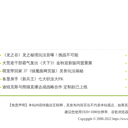
《龙之谷》龙之秘境玩法首曝！挑战不可能
大荒老干部霸气复出《天下3》金秋迎新版同盟重聚
萌宠带回家 37《镇魔曲网页版》灵兽玩法揭秘
各显身手《新兵王》七大职业大PK
迪锐克斯与熊猫直播达成战略合作 定制款已上线
【免责声明】本站内容转载自互联网，其发布内容言论不代表本站观点，如果其链接、
建议您使用1920×1080分辨率、谷歌浏览器Goo
Copygight © 2008-2022 https://w