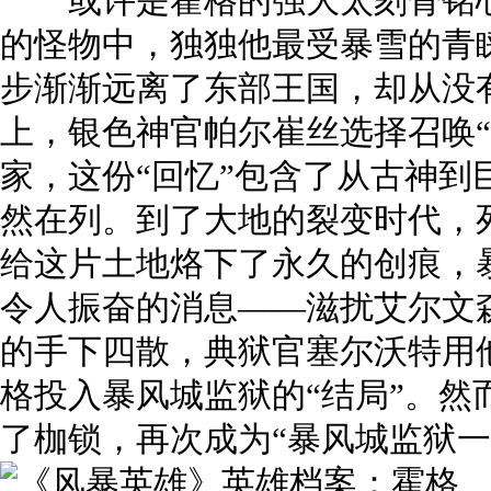
或许是霍格的强大太刻骨铭心
的怪物中，独独他最受暴雪的青
步渐渐远离了东部王国，却从没
上，银色神官帕尔崔丝选择召唤“
家，这份“回忆”包含了从古神到
然在列。到了大地的裂变时代，
给这片土地烙下了永久的创痕，
令人振奋的消息——滋扰艾尔文
的手下四散，典狱官塞尔沃特用
格投入暴风城监狱的“结局”。然
了枷锁，再次成为“暴风城监狱一